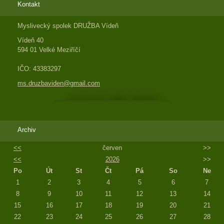
Kontakt
Myslivecký spolek DRUŽBA Vídeň
Vídeň 40
594 01 Velké Meziříčí
IČO: 43383297
ms.druzbaviden@gmail.com
Archiv
<<
červen
>>
<<
2026
>>
Po
Út
St
Čt
Pá
So
Ne
1
2
3
4
5
6
7
8
9
10
11
12
13
14
15
16
17
18
19
20
21
22
23
24
25
26
27
28